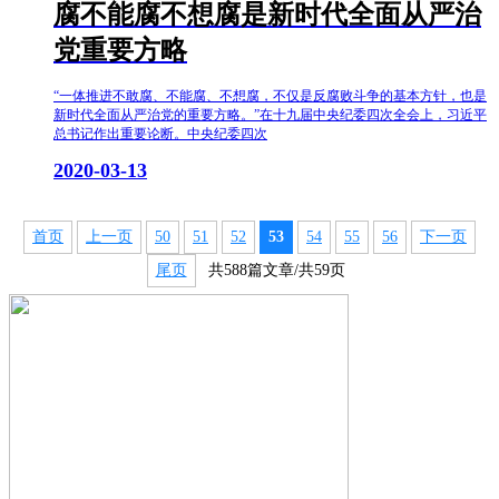
腐不能腐不想腐是新时代全面从严治
党重要方略
“一体推进不敢腐、不能腐、不想腐，不仅是反腐败斗争的基本方针，也是
新时代全面从严治党的重要方略。”在十九届中央纪委四次全会上，习近平
总书记作出重要论断。中央纪委四次
2020-03-13
首页
上一页
50
51
52
53
54
55
56
下一页
尾页
共588篇文章/共59页