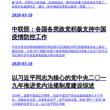
服”改革，培育壮大新动能，促进稳就业；要求加快重大投资项目开复工，
有效补短板惠民生；通过《农作物病虫害防治条例（草案）》。
2020-03-18
中联部：各国各类政党积极支持中国
疫情防控工作
中共中央对外联络部副部长郭业洲5日在国新办举行的新闻发布会上表示，
截至目前，已有120个国家300多个政党和政治组织共500多人次向习近平总
书记和中共中央发来电函表示慰问和支持
2020-03-18
以习近平同志为核心的党中央二〇一
九年推进党内法规制度建设综述
2019年，是新中国成立70周年，也是中国共产党在全国执政第七十个年
头。治国必先治党，治党务必从严，从严必依法度。站在“两个一百年”奋
斗目标的历史交汇点，以习近平同志为核