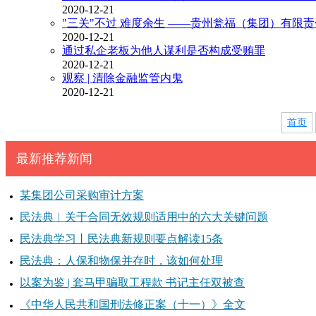
2020-12-21
"三关"不过 难度余生 ——贵州瓮福（集团）有
2020-12-21
通过私企老板为他人谋利是否构成受贿罪
2020-12-21
观察 | 清除金融监管内鬼
2020-12-21
首页
最新推荐新闻
某集团公司采购审计方案
民法典︱关于合同无效规则适用中的六大关键问题
民法典学习丨民法典新规则要点解读15条
民法典：人保和物保并存时，该如何处理
以案为鉴 | 套马甲骗取工程款 书记主任双被查
《中华人民共和国刑法修正案（十一）》全文