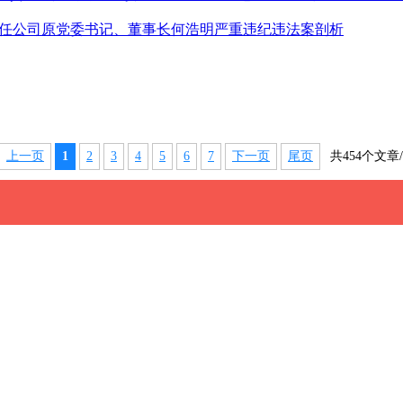
限责任公司原党委书记、董事长何浩明严重违纪违法案剖析
上一页
1
2
3
4
5
6
7
下一页
尾页
共454个文章