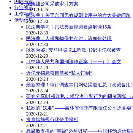
国际交流
某集团公司采购审计方案
行业资讯
2021-10-25
工作动态
民法典︱关于合同无效规则适用中的六大关键问题
活动信息
2020-12-30
民法典学习丨民法典新规则要点解读15条
2020-12-30
民法典：人保和物保并存时，该如何处理
2020-12-30
以案为鉴 | 套马甲骗取工程款 书记主任双被查
2020-12-29
《中华人民共和国刑法修正案（十一）》全文
2020-12-29
近亿元招标项目竟被“私人订制”
2020-12-24
最新整理！审计调查常用网站渠道汇总（收藏备用
2020-12-24
研究分享|以权谋私：领导者自私行为的研究现状与
2020-12-24
私欲的"奴隶" ——吉林省信托有限责任公司原党
2020-12-21
搜查措施规范化使用探析
2020-12-21
靠腐败支撑的"幸福"必然坍塌 ——中国移动通信