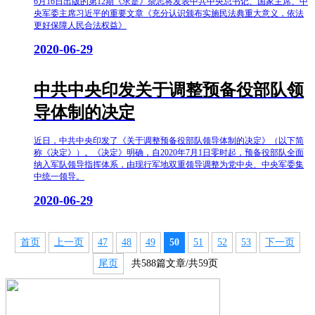
6月16日出版的第12期《求是》杂志将发表中共中央总书记、国家主席、中
央军委主席习近平的重要文章《充分认识颁布实施民法典重大意义，依法
更好保障人民合法权益》
2020-06-29
中共中央印发关于调整预备役部队领
导体制的决定
近日，中共中央印发了《关于调整预备役部队领导体制的决定》（以下简
称《决定》）。《决定》明确，自2020年7月1日零时起，预备役部队全面
纳入军队领导指挥体系，由现行军地双重领导调整为党中央、中央军委集
中统一领导。
2020-06-29
首页
上一页
47
48
49
50
51
52
53
下一页
尾页
共588篇文章/共59页