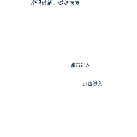
密码破解、磁盘恢复
如何访问
反舞弊工具包首页
点击进入
企业会员请先登录账号
点击进入
非企业会员受限使用