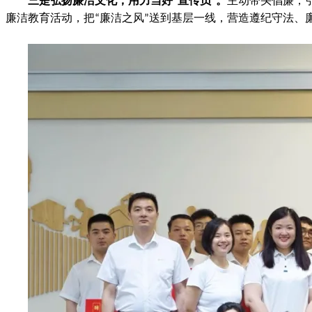
三是弘扬廉洁文化，用力当好
宣传员
。
主动带头倡廉，
“
”
廉洁教育活动，把
廉洁之风
送到基层一线，营造遵纪守法、
“
”