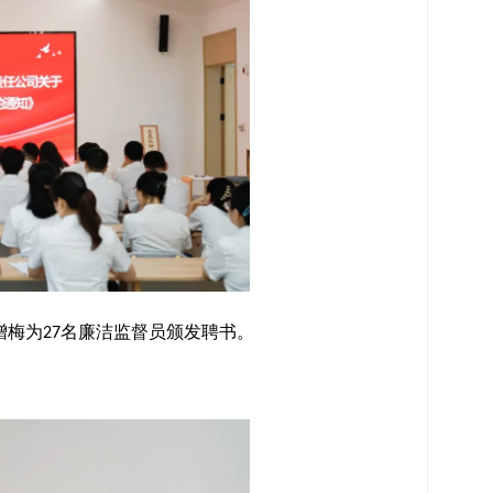
增梅为
名廉洁监督员颁发聘书
。
27
。