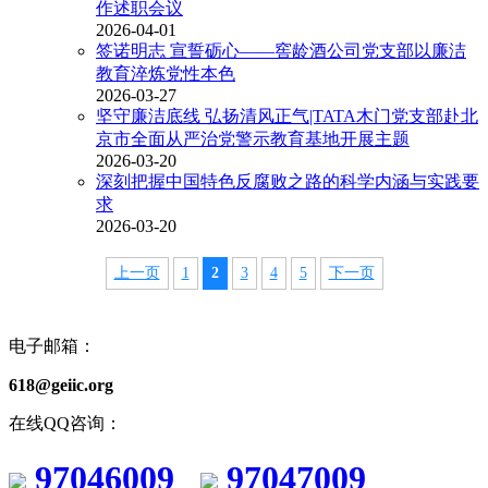
作述职会议
2026-04-01
签诺明志 宣誓砺心——窖龄酒公司党支部以廉洁
教育淬炼党性本色
2026-03-27
坚守廉洁底线 弘扬清风正气|TATA木门党支部赴北
京市全面从严治党警示教育基地开展主题
2026-03-20
深刻把握中国特色反腐败之路的科学内涵与实践要
求
2026-03-20
上一页
1
2
3
4
5
下一页
电子邮箱：
618@geiic.org
在线QQ咨询：
97046009
97047009