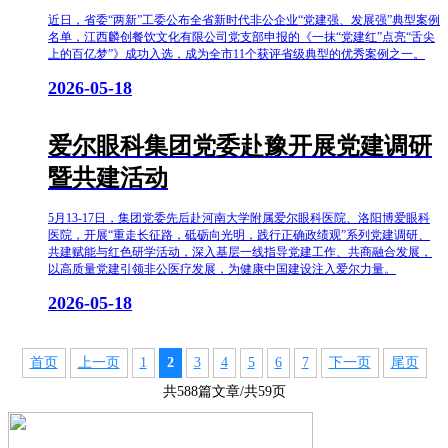
近日，省委“两新”工委公布全省新时代非公企业“党建强、发展强”典型案例
名单，江西麟创餐饮文化有限公司党支部申报的《一抹“党建红”点亮“舌尖
上的百亿梦”》成功入选，成为全市11个获评省级典型的优秀案例之一。
2026-05-18
爱尔眼科集团党委赴豫开展党建调研
暨共建活动
5月13-17日，集团党委先后赴河南大学附属爱尔眼科医院、洛阳博爱眼科
医院，开展“重走长征路，砥砺向光明，践行正确政绩观”系列党建调研、
共建赋能与红色研学活动，深入基层一线指导党建工作、共商融合发展，
以高质量党建引领非公医疗发展，为健康中国建设注入爱尔力量。
2026-05-18
首页
上一页
1
2
3
4
5
6
7
下一页
尾页
共588篇文章/共59页